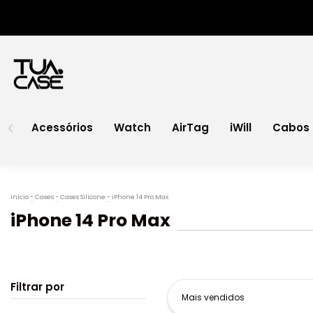
Acessórios
Watch
AirTag
iWill
Cabos 
Início
-
Cases
-
Cases Silicone
-
iPhone 14 Pro Max
iPhone 14 Pro Max
Filtrar por