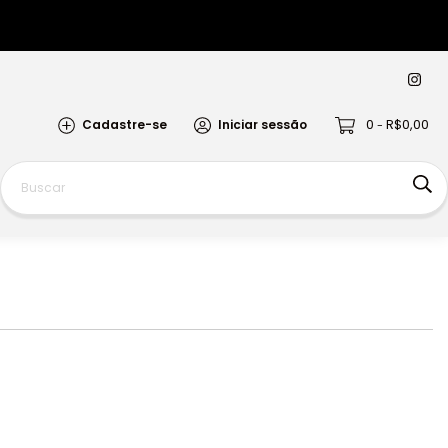
0
R$0,00
Cadastre-se
Iniciar sessão
-
Películas
GShield
JBL
Queridinhos
Combin