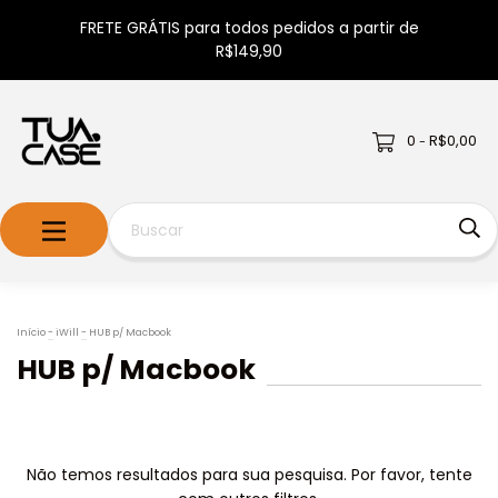
FRETE GRÁTIS para todos pedidos a partir de
R$149,90
0
R$0,00
-
Início
-
iWill
-
HUB p/ Macbook
HUB p/ Macbook
Não temos resultados para sua pesquisa. Por favor, tente