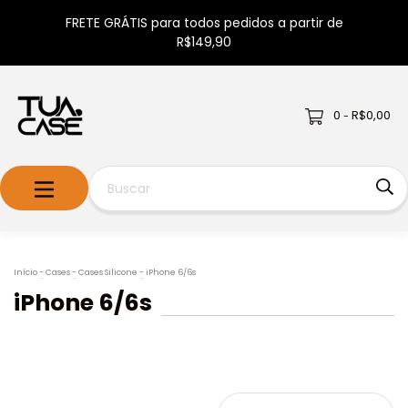
FRETE GRÁTIS para todos pedidos a partir de
R$149,90
0
R$0,00
-
Início
-
Cases
-
Cases Silicone
-
iPhone 6/6s
iPhone 6/6s