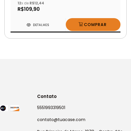
12
x de
R$12,44
R$109,90
DETALHES
Contato
5551993319501
contato@tuacase.com