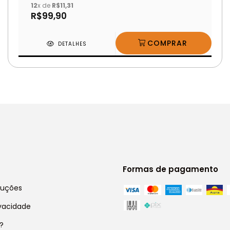
12
x de
R$11,31
R$99,90
DETALHES
Formas de pagamento
luções
ivacidade
?